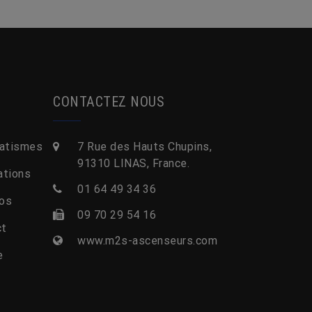
CONTACTEZ NOUS
atismes
7 Rue des Hauts Chupins,
91310 LINAS, France.
ations
01 64 49 34 36
os
09 70 29 54 16
ct
www.m2s-ascenseurs.com
e