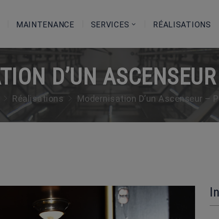
MAINTENANCE
SERVICES
RÉALISATIONS
ION D’UN ASCENSEUR 
Réalisations
Modernisation D’un Ascenseur – P
I