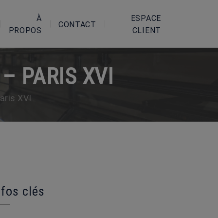
À
ESPACE
CONTACT
PROPOS
CLIENT
– PARIS XVI
aris XVI
nfos clés