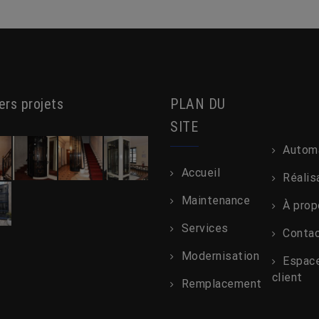
ers projets
PLAN DU
SITE
Autom
Accueil
Réalis
Maintenance
À prop
Services
Conta
Modernisation
Espac
client
Remplacement