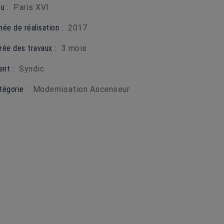
u :
Paris XVI
née de réalisation :
2017
rée des travaux :
3 mois
ent :
Syndic
tégorie :
Modernisation Ascenseur