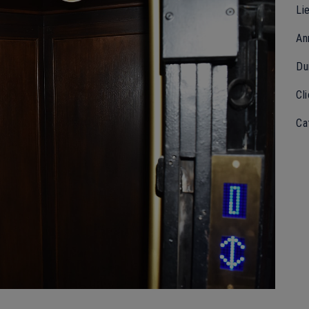
Lie
An
Du
Cli
Ca