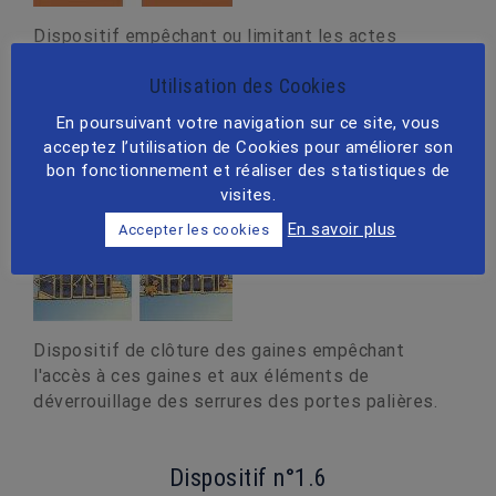
Dispositif empêchant ou limitant les actes
susceptibles de porter atteinte au verrouillage de
Utilisation des Cookies
la porte palière, lorsque cela est nécessaire.
En poursuivant votre navigation sur ce site, vous
acceptez l’utilisation de Cookies pour améliorer son
Dispositif n°1.4
bon fonctionnement et réaliser des statistiques de
visites.
En savoir plus
Accepter les cookies
Dispositif de clôture des gaines empêchant
l'accès à ces gaines et aux éléments de
déverrouillage des serrures des portes palières.
Dispositif n°1.6