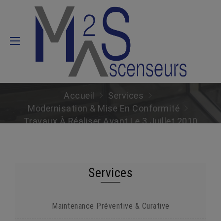
TRAVAUX À RÉALISER
AVANT LE 3 JUILLET 2010
Accueil
Services
Modernisation & Mise En Conformité
Travaux À Réaliser Avant Le 3 Juillet 2010
Services
Maintenance Préventive & Curative